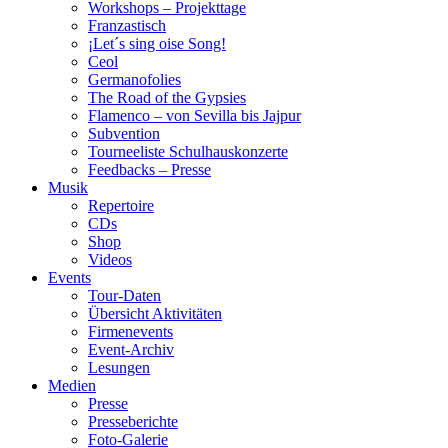
Workshops – Projekttage
Franzastisch
¡Let´s sing oise Song!
Ceol
Germanofolies
The Road of the Gypsies
Flamenco – von Sevilla bis Jajpur
Subvention
Tourneeliste Schulhauskonzerte
Feedbacks – Presse
Musik
Repertoire
CDs
Shop
Videos
Events
Tour-Daten
Übersicht Aktivitäten
Firmenevents
Event-Archiv
Lesungen
Medien
Presse
Presseberichte
Foto-Galerie