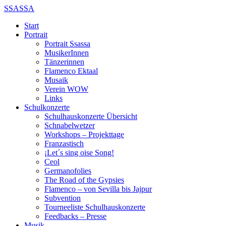
SSASSA
Start
Portrait
Portrait Ssassa
MusikerInnen
Tänzerinnen
Flamenco Ektaal
Musaik
Verein WOW
Links
Schulkonzerte
Schulhauskonzerte Übersicht
Schnabelwetzer
Workshops – Projekttage
Franzastisch
¡Let´s sing oise Song!
Ceol
Germanofolies
The Road of the Gypsies
Flamenco – von Sevilla bis Jajpur
Subvention
Tourneeliste Schulhauskonzerte
Feedbacks – Presse
Musik