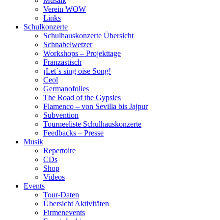
Musaik
Verein WOW
Links
Schulkonzerte
Schulhauskonzerte Übersicht
Schnabelwetzer
Workshops – Projekttage
Franzastisch
¡Let´s sing oise Song!
Ceol
Germanofolies
The Road of the Gypsies
Flamenco – von Sevilla bis Jajpur
Subvention
Tourneeliste Schulhauskonzerte
Feedbacks – Presse
Musik
Repertoire
CDs
Shop
Videos
Events
Tour-Daten
Übersicht Aktivitäten
Firmenevents