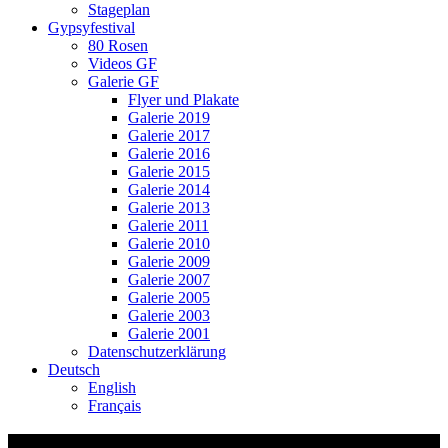
Stageplan
Gypsyfestival
80 Rosen
Videos GF
Galerie GF
Flyer und Plakate
Galerie 2019
Galerie 2017
Galerie 2016
Galerie 2015
Galerie 2014
Galerie 2013
Galerie 2011
Galerie 2010
Galerie 2009
Galerie 2007
Galerie 2005
Galerie 2003
Galerie 2001
Datenschutzerklärung
Deutsch
English
Français
Chornhuus Song Zürich