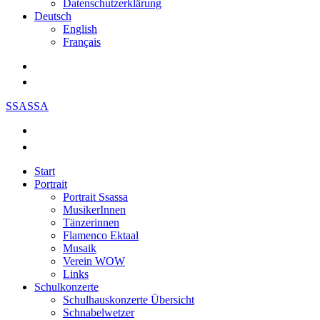
Datenschutzerklärung
Deutsch
English
Français
SSASSA
Start
Portrait
Portrait Ssassa
MusikerInnen
Tänzerinnen
Flamenco Ektaal
Musaik
Verein WOW
Links
Schulkonzerte
Schulhauskonzerte Übersicht
Schnabelwetzer