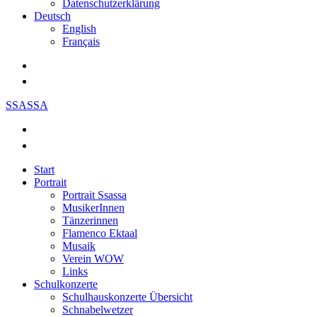
Datenschutzerklärung
Deutsch
English
Français
SSASSA
Start
Portrait
Portrait Ssassa
MusikerInnen
Tänzerinnen
Flamenco Ektaal
Musaik
Verein WOW
Links
Schulkonzerte
Schulhauskonzerte Übersicht
Schnabelwetzer