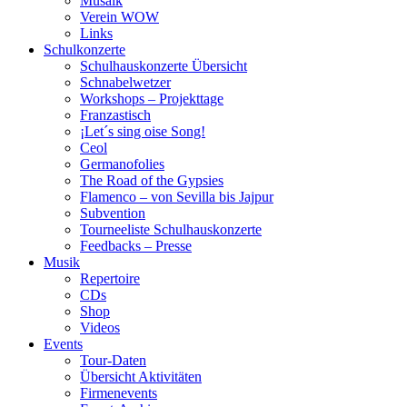
Musaik
Verein WOW
Links
Schulkonzerte
Schulhauskonzerte Übersicht
Schnabelwetzer
Workshops – Projekttage
Franzastisch
¡Let´s sing oise Song!
Ceol
Germanofolies
The Road of the Gypsies
Flamenco – von Sevilla bis Jajpur
Subvention
Tourneeliste Schulhauskonzerte
Feedbacks – Presse
Musik
Repertoire
CDs
Shop
Videos
Events
Tour-Daten
Übersicht Aktivitäten
Firmenevents