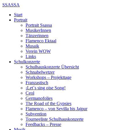
SSASSA
Start
Portrait
Portrait Ssassa
MusikerInnen
Tänzerinnen
Flamenco Ektaal
Musaik
Verein WOW
Links
Schulkonzerte
Schulhauskonzerte Übersicht
Schnabelwetzer
Workshops – Projekttage
Franzastisch
¡Let´s sing oise Song!
Ceol
Germanofolies
The Road of the Gypsies
Flamenco – von Sevilla bis Jajpur
Subvention
Tourneeliste Schulhauskonzerte
Feedbacks – Presse
Musik