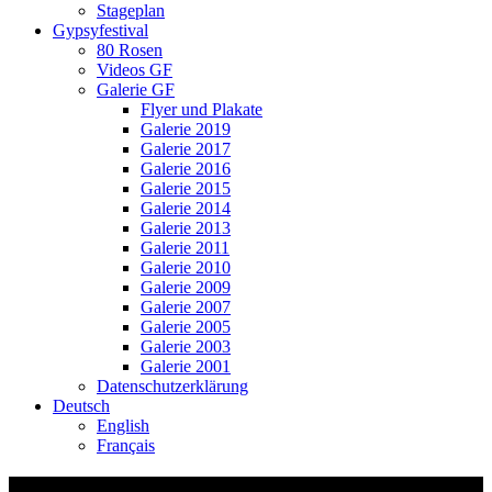
Stageplan
Gypsyfestival
80 Rosen
Videos GF
Galerie GF
Flyer und Plakate
Galerie 2019
Galerie 2017
Galerie 2016
Galerie 2015
Galerie 2014
Galerie 2013
Galerie 2011
Galerie 2010
Galerie 2009
Galerie 2007
Galerie 2005
Galerie 2003
Galerie 2001
Datenschutzerklärung
Deutsch
English
Français
Rotflue-Song Dänikon-Hüttikon