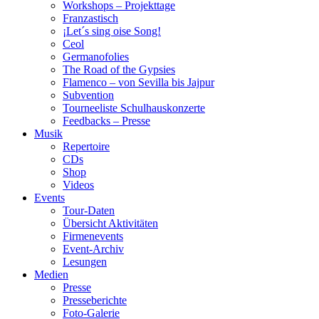
Workshops – Projekttage
Franzastisch
¡Let´s sing oise Song!
Ceol
Germanofolies
The Road of the Gypsies
Flamenco – von Sevilla bis Jajpur
Subvention
Tourneeliste Schulhauskonzerte
Feedbacks – Presse
Musik
Repertoire
CDs
Shop
Videos
Events
Tour-Daten
Übersicht Aktivitäten
Firmenevents
Event-Archiv
Lesungen
Medien
Presse
Presseberichte
Foto-Galerie