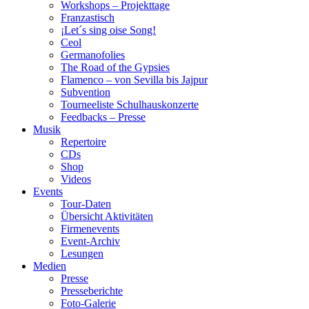
Workshops – Projekttage
Franzastisch
¡Let´s sing oise Song!
Ceol
Germanofolies
The Road of the Gypsies
Flamenco – von Sevilla bis Jajpur
Subvention
Tourneeliste Schulhauskonzerte
Feedbacks – Presse
Musik
Repertoire
CDs
Shop
Videos
Events
Tour-Daten
Übersicht Aktivitäten
Firmenevents
Event-Archiv
Lesungen
Medien
Presse
Presseberichte
Foto-Galerie