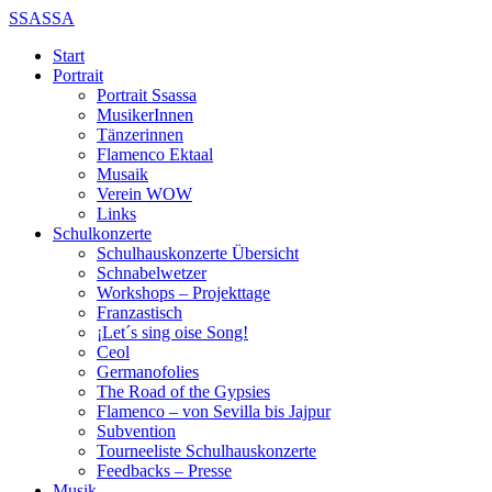
SSASSA
Start
Portrait
Portrait Ssassa
MusikerInnen
Tänzerinnen
Flamenco Ektaal
Musaik
Verein WOW
Links
Schulkonzerte
Schulhauskonzerte Übersicht
Schnabelwetzer
Workshops – Projekttage
Franzastisch
¡Let´s sing oise Song!
Ceol
Germanofolies
The Road of the Gypsies
Flamenco – von Sevilla bis Jajpur
Subvention
Tourneeliste Schulhauskonzerte
Feedbacks – Presse
Musik