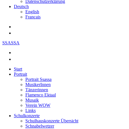
Datenschutzerklärung
Deutsch
English
Français
SSASSA
Start
Portrait
Portrait Ssassa
MusikerInnen
Tänzerinnen
Flamenco Ektaal
Musaik
Verein WOW
Links
Schulkonzerte
Schulhauskonzerte Übersicht
Schnabelwetzer