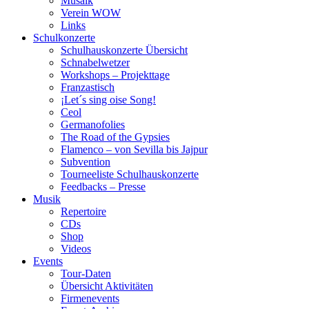
Musaik
Verein WOW
Links
Schulkonzerte
Schulhauskonzerte Übersicht
Schnabelwetzer
Workshops – Projekttage
Franzastisch
¡Let´s sing oise Song!
Ceol
Germanofolies
The Road of the Gypsies
Flamenco – von Sevilla bis Jajpur
Subvention
Tourneeliste Schulhauskonzerte
Feedbacks – Presse
Musik
Repertoire
CDs
Shop
Videos
Events
Tour-Daten
Übersicht Aktivitäten
Firmenevents