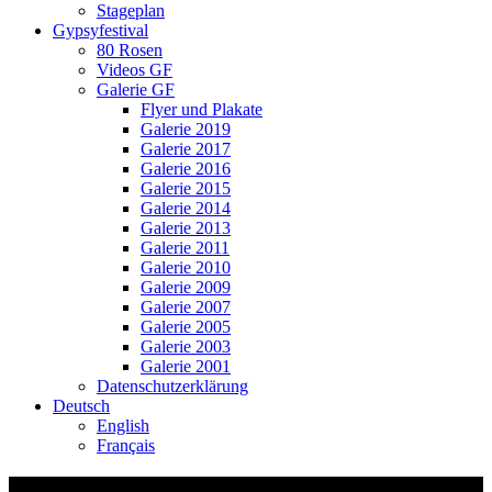
Stageplan
Gypsyfestival
80 Rosen
Videos GF
Galerie GF
Flyer und Plakate
Galerie 2019
Galerie 2017
Galerie 2016
Galerie 2015
Galerie 2014
Galerie 2013
Galerie 2011
Galerie 2010
Galerie 2009
Galerie 2007
Galerie 2005
Galerie 2003
Galerie 2001
Datenschutzerklärung
Deutsch
English
Français
SHS Thurgau lyricpotato