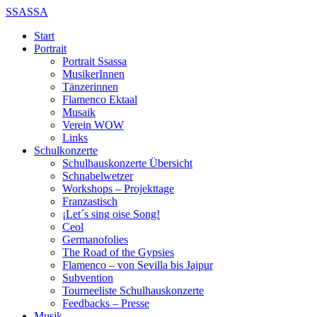
SSASSA
Start
Portrait
Portrait Ssassa
MusikerInnen
Tänzerinnen
Flamenco Ektaal
Musaik
Verein WOW
Links
Schulkonzerte
Schulhauskonzerte Übersicht
Schnabelwetzer
Workshops – Projekttage
Franzastisch
¡Let´s sing oise Song!
Ceol
Germanofolies
The Road of the Gypsies
Flamenco – von Sevilla bis Jajpur
Subvention
Tourneeliste Schulhauskonzerte
Feedbacks – Presse
Musik