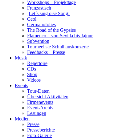
Workshops – Projekttage
Franzastisch
¡Let´s sing oise Song!
Ceol
Germanofolies
The Road of the Gypsies
Flamenco – von Sevilla bis Jajpur
Subvention
Tourneeliste Schulhauskonzerte
Feedbacks – Presse
Musik
Repertoire
CDs
Shop
Videos
Events
Tour-Daten
Übersicht Aktivitäten
Firmenevents
Event-Archiv
Lesungen
Medien
Presse
Presseberichte
Foto-Galerie