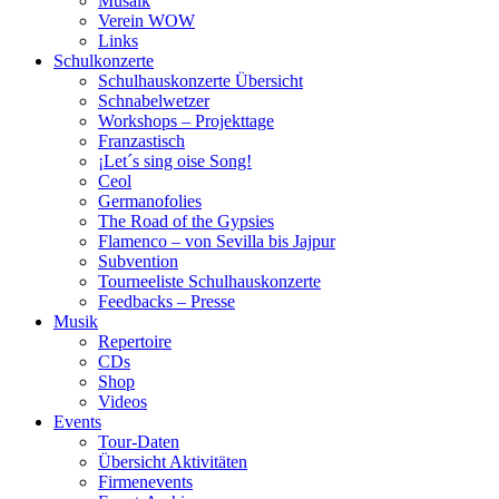
Musaik
Verein WOW
Links
Schulkonzerte
Schulhauskonzerte Übersicht
Schnabelwetzer
Workshops – Projekttage
Franzastisch
¡Let´s sing oise Song!
Ceol
Germanofolies
The Road of the Gypsies
Flamenco – von Sevilla bis Jajpur
Subvention
Tourneeliste Schulhauskonzerte
Feedbacks – Presse
Musik
Repertoire
CDs
Shop
Videos
Events
Tour-Daten
Übersicht Aktivitäten
Firmenevents