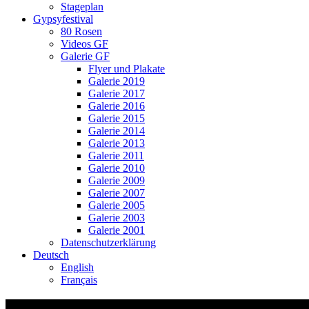
Stageplan
Gypsyfestival
80 Rosen
Videos GF
Galerie GF
Flyer und Plakate
Galerie 2019
Galerie 2017
Galerie 2016
Galerie 2015
Galerie 2014
Galerie 2013
Galerie 2011
Galerie 2010
Galerie 2009
Galerie 2007
Galerie 2005
Galerie 2003
Galerie 2001
Datenschutzerklärung
Deutsch
English
Français
Cingrlaka