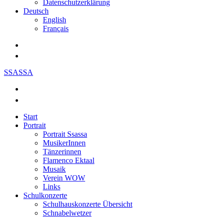
Datenschutzerklärung
Deutsch
English
Français
SSASSA
Start
Portrait
Portrait Ssassa
MusikerInnen
Tänzerinnen
Flamenco Ektaal
Musaik
Verein WOW
Links
Schulkonzerte
Schulhauskonzerte Übersicht
Schnabelwetzer