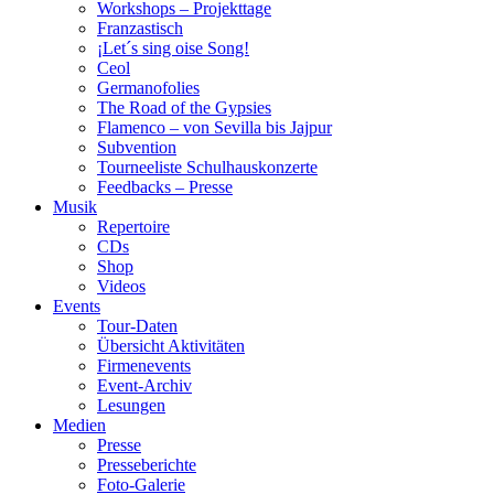
Workshops – Projekttage
Franzastisch
¡Let´s sing oise Song!
Ceol
Germanofolies
The Road of the Gypsies
Flamenco – von Sevilla bis Jajpur
Subvention
Tourneeliste Schulhauskonzerte
Feedbacks – Presse
Musik
Repertoire
CDs
Shop
Videos
Events
Tour-Daten
Übersicht Aktivitäten
Firmenevents
Event-Archiv
Lesungen
Medien
Presse
Presseberichte
Foto-Galerie