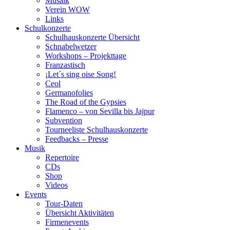
Musaik
Verein WOW
Links
Schulkonzerte
Schulhauskonzerte Übersicht
Schnabelwetzer
Workshops – Projekttage
Franzastisch
¡Let´s sing oise Song!
Ceol
Germanofolies
The Road of the Gypsies
Flamenco – von Sevilla bis Jajpur
Subvention
Tourneeliste Schulhauskonzerte
Feedbacks – Presse
Musik
Repertoire
CDs
Shop
Videos
Events
Tour-Daten
Übersicht Aktivitäten
Firmenevents