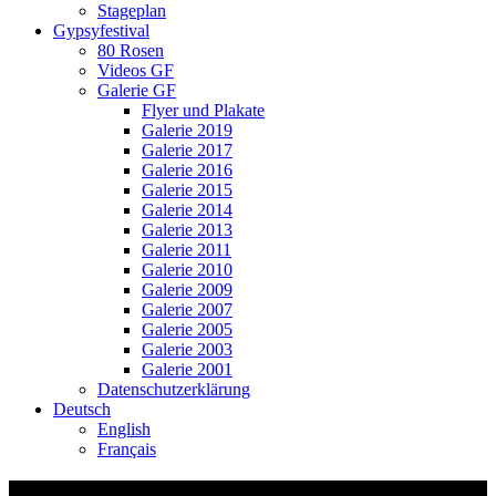
Stageplan
Gypsyfestival
80 Rosen
Videos GF
Galerie GF
Flyer und Plakate
Galerie 2019
Galerie 2017
Galerie 2016
Galerie 2015
Galerie 2014
Galerie 2013
Galerie 2011
Galerie 2010
Galerie 2009
Galerie 2007
Galerie 2005
Galerie 2003
Galerie 2001
Datenschutzerklärung
Deutsch
English
Français
10 Ovcepolsko Oro