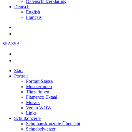
Datenschutzerklärung
Deutsch
English
Français
SSASSA
Start
Portrait
Portrait Ssassa
MusikerInnen
Tänzerinnen
Flamenco Ektaal
Musaik
Verein WOW
Links
Schulkonzerte
Schulhauskonzerte Übersicht
Schnabelwetzer