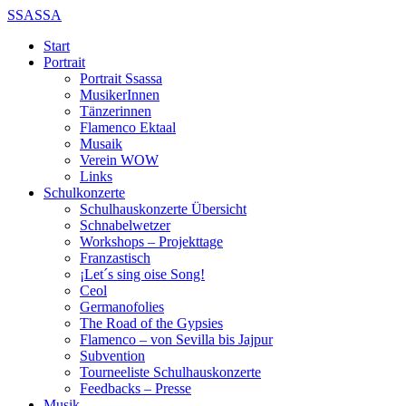
SSASSA
Start
Portrait
Portrait Ssassa
MusikerInnen
Tänzerinnen
Flamenco Ektaal
Musaik
Verein WOW
Links
Schulkonzerte
Schulhauskonzerte Übersicht
Schnabelwetzer
Workshops – Projekttage
Franzastisch
¡Let´s sing oise Song!
Ceol
Germanofolies
The Road of the Gypsies
Flamenco – von Sevilla bis Jajpur
Subvention
Tourneeliste Schulhauskonzerte
Feedbacks – Presse
Musik